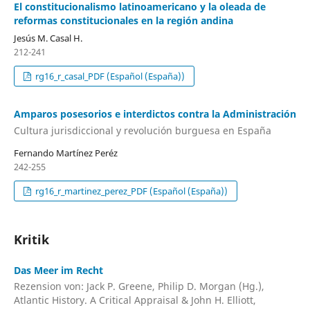
El constitucionalismo latinoamericano y la oleada de
reformas constitucionales en la región andina
Jesús M. Casal H.
212-241
rg16_r_casal_PDF (Español (España))
Amparos posesorios e interdictos contra la Administración
Cultura jurisdiccional y revolución burguesa en España
Fernando Martínez Peréz
242-255
rg16_r_martinez_perez_PDF (Español (España))
Kritik
Das Meer im Recht
Rezension von: Jack P. Greene, Philip D. Morgan (Hg.),
Atlantic History. A Critical Appraisal & John H. Elliott,