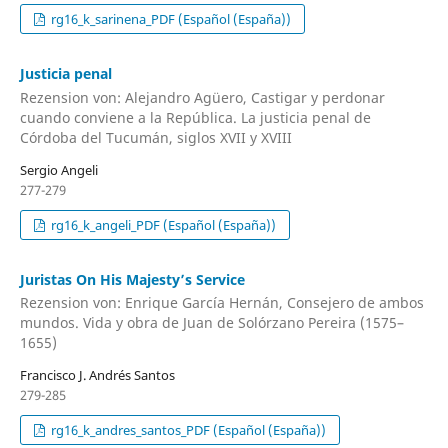
rg16_k_sarinena_PDF (Español (España))
Justicia penal
Rezension von: Alejandro Agüero, Castigar y perdonar
cuando conviene a la República. La justicia penal de
Córdoba del Tucumán, siglos XVII y XVIII
Sergio Angeli
277-279
rg16_k_angeli_PDF (Español (España))
Juristas On His Majesty’s Service
Rezension von: Enrique García Hernán, Consejero de ambos
mundos. Vida y obra de Juan de Solórzano Pereira (1575–
1655)
Francisco J. Andrés Santos
279-285
rg16_k_andres_santos_PDF (Español (España))