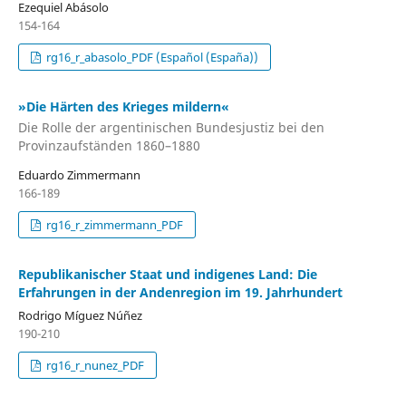
Ezequiel Abásolo
154-164
rg16_r_abasolo_PDF (Español (España))
»Die Härten des Krieges mildern«
Die Rolle der argentinischen Bundesjustiz bei den
Provinzaufständen 1860–1880
Eduardo Zimmermann
166-189
rg16_r_zimmermann_PDF
Republikanischer Staat und indigenes Land: Die
Erfahrungen in der Andenregion im 19. Jahrhundert
Rodrigo Míguez Núñez
190-210
rg16_r_nunez_PDF