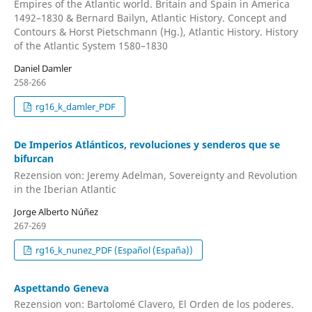
Empires of the Atlantic world. Britain and Spain in America
1492–1830 & Bernard Bailyn, Atlantic History. Concept and
Contours & Horst Pietschmann (Hg.), Atlantic History. History
of the Atlantic System 1580–1830
Daniel Damler
258-266
rg16_k_damler_PDF
De Imperios Atlánticos, revoluciones y senderos que se
bifurcan
Rezension von: Jeremy Adelman, Sovereignty and Revolution
in the Iberian Atlantic
Jorge Alberto Núñez
267-269
rg16_k_nunez_PDF (Español (España))
Aspettando Geneva
Rezension von: Bartolomé Clavero, El Orden de los poderes.