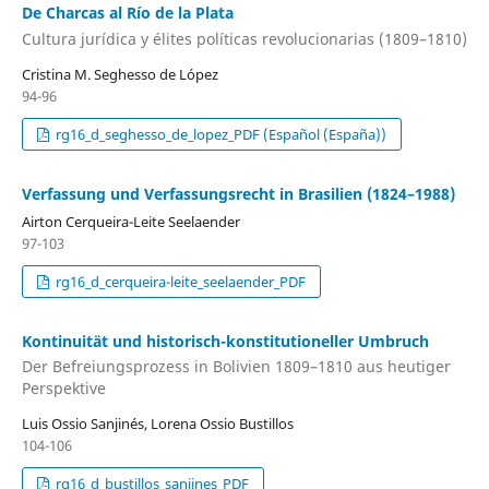
De Charcas al Río de la Plata
Cultura jurídica y élites políticas revolucionarias (1809–1810)
Cristina M. Seghesso de López
94-96
rg16_d_seghesso_de_lopez_PDF (Español (España))
Verfassung und Verfassungsrecht in Brasilien (1824–1988)
Airton Cerqueira-Leite Seelaender
97-103
rg16_d_cerqueira-leite_seelaender_PDF
Kontinuität und historisch-konstitutioneller Umbruch
Der Befreiungsprozess in Bolivien 1809–1810 aus heutiger
Perspektive
Luis Ossio Sanjinés, Lorena Ossio Bustillos
104-106
rg16_d_bustillos_sanjines_PDF