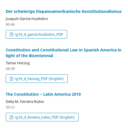
Der schwierige hispanoamerikanische Konstitutionalismus
Joaquín García-Huidobro
40-46
rg16_d_garcia-huidobro_PDF
Constitution and Constitutional Law in Spanish America in
light of the Bicentennial
Tamar Herzog
48-49
rg16_d_herzog_PDF (English)
The Constitution – Latin America 2010
Delia M. Ferreira Rubio
50-51
rg16_d_ferreira_rubio_PDF (English)