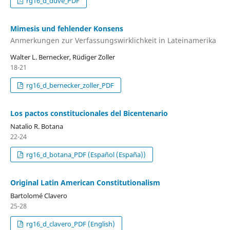
rg16_d_duve_PDF
Mimesis und fehlender Konsens
Anmerkungen zur Verfassungswirklichkeit in Lateinamerika
Walter L. Bernecker, Rüdiger Zoller
18-21
rg16_d_bernecker_zoller_PDF
Los pactos constitucionales del Bicentenario
Natalio R. Botana
22-24
rg16_d_botana_PDF (Español (España))
Original Latin American Constitutionalism
Bartolomé Clavero
25-28
rg16_d_clavero_PDF (English)