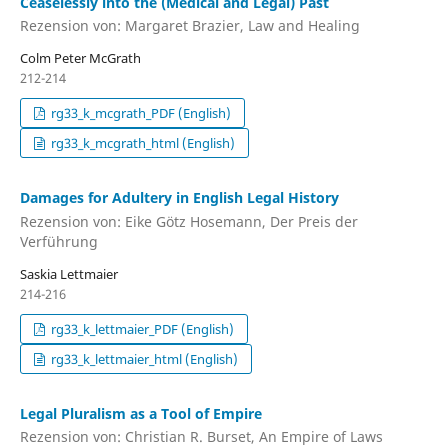
Ceaselessly into the (Medical and Legal) Past
Rezension von: Margaret Brazier, Law and Healing
Colm Peter McGrath
212-214
rg33_k_mcgrath_PDF (English)
rg33_k_mcgrath_html (English)
Damages for Adultery in English Legal History
Rezension von: Eike Götz Hosemann, Der Preis der
Verführung
Saskia Lettmaier
214-216
rg33_k_lettmaier_PDF (English)
rg33_k_lettmaier_html (English)
Legal Pluralism as a Tool of Empire
Rezension von: Christian R. Burset, An Empire of Laws