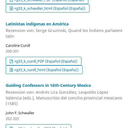
rg33_k_schwaller_html (Español (España))
Latinistas indígenas en América
Rezension von: Serge Gruzinski, Quand les Indiens parlaient
latin
Caroline Cunill
200-201
rg33_k_cunill_PDF (Español (España))
rg33_k_cunill_html (Español (España))
Guiding Confessors in 16th-Century Mexico
Rezension von: Andrés Lira González, Leopoldo López
Valencia (eds.), Manuscritos del concilio provincial mexicano
(1585)
John F. Schwaller
202-203