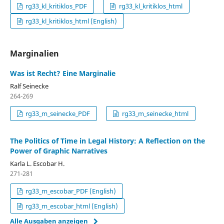
rg33_kl_kritiklos_PDF
rg33_kl_kritiklos_html
rg33_kl_kritiklos_html (English)
Marginalien
Was ist Recht? Eine Marginalie
Ralf Seinecke
264-269
rg33_m_seinecke_PDF
rg33_m_seinecke_html
The Politics of Time in Legal History: A Reﬂection on the
Power of Graphic Narratives
Karla L. Escobar H.
271-281
rg33_m_escobar_PDF (English)
rg33_m_escobar_html (English)
Alle Ausgaben anzeigen