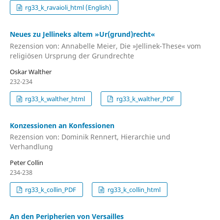
rg33_k_ravaioli_html (English)
Neues zu Jellineks altem »Ur(grund)recht«
Rezension von: Annabelle Meier, Die »Jellinek-These« vom
religiösen Ursprung der Grundrechte
Oskar Walther
232-234
rg33_k_walther_html
rg33_k_walther_PDF
Konzessionen an Konfessionen
Rezension von: Dominik Rennert, Hierarchie und
Verhandlung
Peter Collin
234-238
rg33_k_collin_PDF
rg33_k_collin_html
An den Peripherien von Versailles