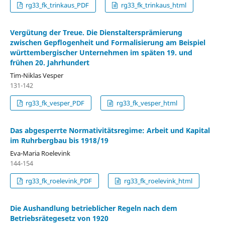
rg33_fk_trinkaus_PDF
rg33_fk_trinkaus_html
Vergütung der Treue. Die Dienstaltersprämierung
zwischen Gepﬂogenheit und Formalisierung am Beispiel
württembergischer Unternehmen im späten 19. und
frühen 20. Jahrhundert
Tim-Niklas Vesper
131-142
rg33_fk_vesper_PDF
rg33_fk_vesper_html
Das abgesperrte Normativitätsregime: Arbeit und Kapital
im Ruhrbergbau bis 1918/19
Eva-Maria Roelevink
144-154
rg33_fk_roelevink_PDF
rg33_fk_roelevink_html
Die Aushandlung betrieblicher Regeln nach dem
Betriebsrätegesetz von 1920