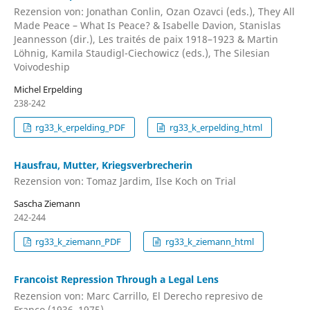
Rezension von: Jonathan Conlin, Ozan Ozavci (eds.), They All
Made Peace – What Is Peace? & Isabelle Davion, Stanislas
Jeannesson (dir.), Les traités de paix 1918–1923 & Martin
Löhnig, Kamila Staudigl-Ciechowicz (eds.), The Silesian
Voivodeship
Michel Erpelding
238-242
rg33_k_erpelding_PDF
rg33_k_erpelding_html
Hausfrau, Mutter, Kriegsverbrecherin
Rezension von: Tomaz Jardim, Ilse Koch on Trial
Sascha Ziemann
242-244
rg33_k_ziemann_PDF
rg33_k_ziemann_html
Francoist Repression Through a Legal Lens
Rezension von: Marc Carrillo, El Derecho represivo de
Franco (1936–1975)