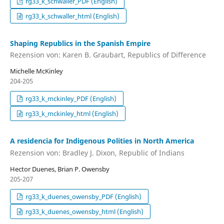
rg33_k_schwaller_PDF (English)
rg33_k_schwaller_html (English)
Shaping Republics in the Spanish Empire
Rezension von: Karen B. Graubart, Republics of Difference
Michelle McKinley
204-205
rg33_k_mckinley_PDF (English)
rg33_k_mckinley_html (English)
A residencia for Indigenous Polities in North America
Rezension von: Bradley J. Dixon, Republic of Indians
Hector Duenes, Brian P. Owensby
205-207
rg33_k_duenes_owensby_PDF (English)
rg33_k_duenes_owensby_html (English)