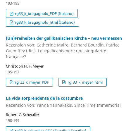
193-195
rg33_k_bragagnolo_PDF (Italiano)
rg33_k_bragagnolo_html (Italiano)
(Un)Freiheiten der gallikanischen Kirche – neu vermessen
Rezension von: Catherine Maire, Bernard Bourdin, Patrice
Gueniffey (dir.), Le »gallicanisme« : une singularité
française?
Christoph H. F. Meyer
195-197
rg_33_k_meyer_PDF
rg_33_k_meyer_html
La vida sorprendente de la costumbre
Rezension von: Yanna Yannakakis, Since Time Immemorial
Robert C. Schwaller
198-199
rg33_k_schwaller_PDF (Español (España))