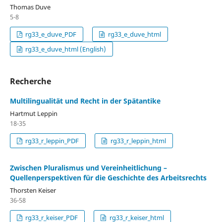
Thomas Duve
5-8
rg33_e_duve_PDF
rg33_e_duve_html
rg33_e_duve_html (English)
Recherche
Multilingualität und Recht in der Spätantike
Hartmut Leppin
18-35
rg33_r_leppin_PDF
rg33_r_leppin_html
Zwischen Pluralismus und Vereinheitlichung –
Quellenperspektiven für die Geschichte des Arbeitsrechts
Thorsten Keiser
36-58
rg33_r_keiser_PDF
rg33_r_keiser_html