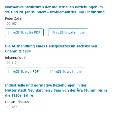
Normative Strukturen der Industriellen Beziehungen im
19. und 20. Jahrhundert – Problemaufriss und Einführung
Peter Collin
100-107
rg33_fk_collin_PDF
rg33_fk_collin_html
Die Aushandlung eines Hausgesetzes im sächsischen
Chemnitz 1834
Johanna Wolf
109-117
rg33_fk_wolf_PDF
rg33_fk_wolf_html
Industrielle und normative Beziehungen in der
Hüttenstadt Neunkirchen / Saar von der Ära Stumm bis in
die 1930er Jahre
Fabian Trinkaus
119-129