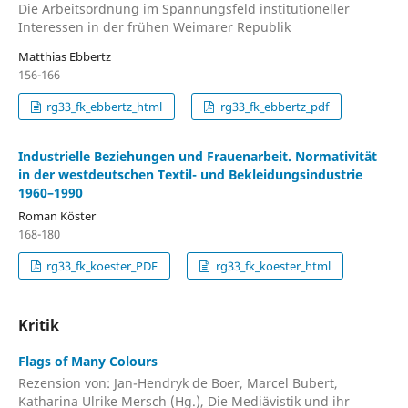
Die Arbeitsordnung im Spannungsfeld institutioneller
Interessen in der frühen Weimarer Republik
Matthias Ebbertz
156-166
rg33_fk_ebbertz_html
rg33_fk_ebbertz_pdf
Industrielle Beziehungen und Frauenarbeit. Normativität
in der westdeutschen Textil- und Bekleidungsindustrie
1960–1990
Roman Köster
168-180
rg33_fk_koester_PDF
rg33_fk_koester_html
Kritik
Flags of Many Colours
Rezension von: Jan-Hendryk de Boer, Marcel Bubert,
Katharina Ulrike Mersch (Hg.), Die Mediävistik und ihr