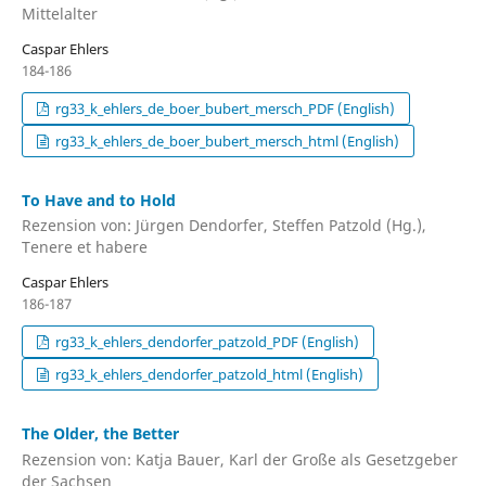
Mittelalter
Caspar Ehlers
184-186
rg33_k_ehlers_de_boer_bubert_mersch_PDF (English)
rg33_k_ehlers_de_boer_bubert_mersch_html (English)
To Have and to Hold
Rezension von: Jürgen Dendorfer, Steffen Patzold (Hg.),
Tenere et habere
Caspar Ehlers
186-187
rg33_k_ehlers_dendorfer_patzold_PDF (English)
rg33_k_ehlers_dendorfer_patzold_html (English)
The Older, the Better
Rezension von: Katja Bauer, Karl der Große als Gesetzgeber
der Sachsen