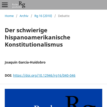
Home
/
Archiv
/
Rg 16 (2010)
/
Debatte
Der schwierige
hispanoamerikanische
Konstitutionalismus
Joaquín García-Huidobro
DOI:
https://doi.org/10.12946/rg16/040-046