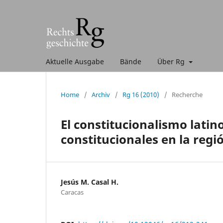
Aktuelle Ausgabe
Bände
Über Rg
Home
/
Archiv
/
Rg 16 (2010)
/
Recherche
El constitucionalismo lati
constitucionales en la regi
Jesús M. Casal H.
Caracas