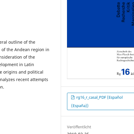
ral outline of the
s of the Andean region in
nsideration of the
elopment in Latin
e origins and political
nalyzes recent attempts
on.
rg16_r_casal_PDF (Español
(España))
Veröffentlicht