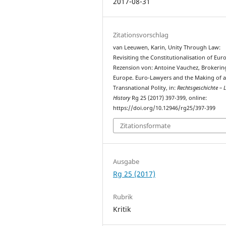
2017-08-31
Zitationsvorschlag
van Leeuwen, Karin, Unity Through Law:
Revisiting the Constitutionalisation of Eur
Rezension von: Antoine Vauchez, Brokerin
Europe. Euro-Lawyers and the Making of a
Transnational Polity, in:
Rechtsgeschichte – 
History
Rg 25 (2017) 397-399, online:
https://doi.org/10.12946/rg25/397-399
Zitationsformate
Ausgabe
Rg 25 (2017)
Rubrik
Kritik