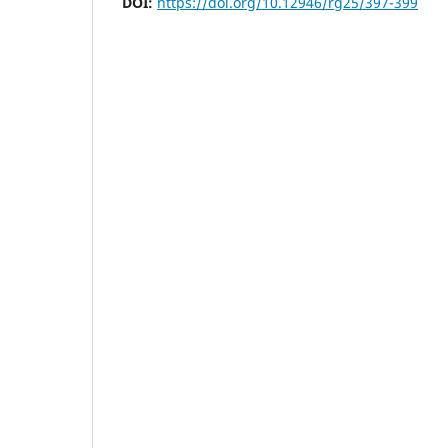
DOI:
https://doi.org/10.12946/rg25/397-399