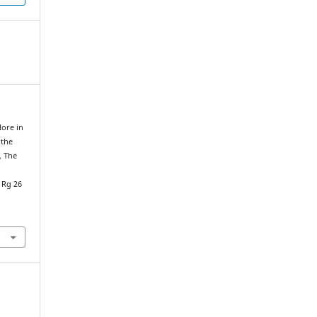
More in
 the
, The
Rg 26