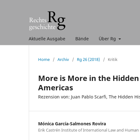
Aktuelle Ausgabe
Bände
Über Rg
Home
/
Archiv
/
Rg 26 (2018)
/
Kritik
More is More in the Hidden 
Americas
Rezension von: Juan Pablo Scarfi, The Hidden His
Mónica García-Salmones Rovira
Erik Castrén Institute of International Law and Human R