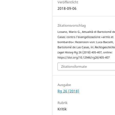
Veröffentlicht
2018-09-06
Zitationsvorschlag
Losano, Mario G., Attualità di Bartolomé d
Casas: contro l’evangelizzazione »armis et
bombardis«: Rezension von: Luca Baccelli,
Bartolomé de Las Casas, in:
Rechtsgeschicht
Legal History
Rg 26 (2018) 405-407, online:
https://doi.org/10.12946/rg26/405-407
Zitationsformate
Ausgabe
Rg 26 (2018)
Rubrik
Kritik