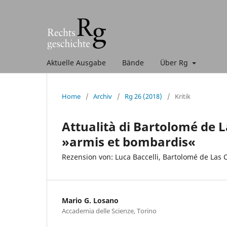
Aktuelle Ausgabe
Bände
Über Rg
Home
/
Archiv
/
Rg 26 (2018)
/
Kritik
Attualità di Bartolomé de L
»armis et bombardis«
Rezension von: Luca Baccelli, Bartolomé de Las 
Mario G. Losano
Accademia delle Scienze, Torino