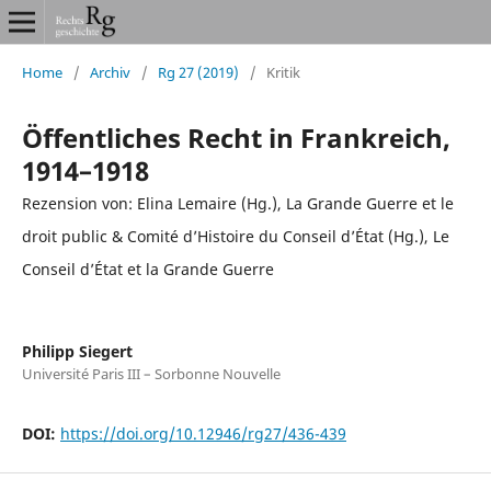
Home
/
Archiv
/
Rg 27 (2019)
/
Kritik
Öffentliches Recht in Frankreich,
1914–1918
Rezension von: Elina Lemaire (Hg.), La Grande Guerre et le
droit public & Comité d’Histoire du Conseil d’État (Hg.), Le
Conseil d’État et la Grande Guerre
Philipp Siegert
Université Paris III – Sorbonne Nouvelle
DOI:
https://doi.org/10.12946/rg27/436-439