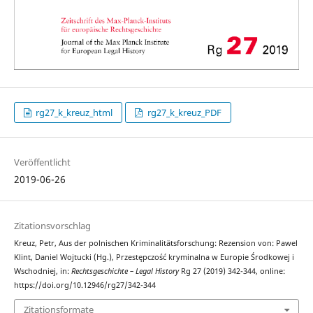
rg27_k_kreuz_html
rg27_k_kreuz_PDF
Veröffentlicht
2019-06-26
Zitationsvorschlag
Kreuz, Petr, Aus der polnischen Kriminalitätsforschung: Rezension von: Pawel
Klint, Daniel Wojtucki (Hg.), Przestępczość kryminalna w Europie Środkowej i
Wschodniej, in:
Rechtsgeschichte – Legal History
Rg 27 (2019) 342-344, online:
https://doi.org/10.12946/rg27/342-344
Zitationsformate