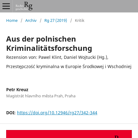
Home
/
Archiv
/
Rg 27 (2019)
/
Kritik
Aus der polnischen
Kriminalitätsforschung
Rezension von: Pawel Klint, Daniel Wojtucki (Hg.),
Przestępczość kryminalna w Europie Środkowej i Wschodniej
Petr Kreuz
Magistrát hlavního města Prah, Praha
DOI:
https://doi.org/10.12946/rg27/342-344