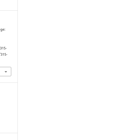
dge:
 315-
/315-