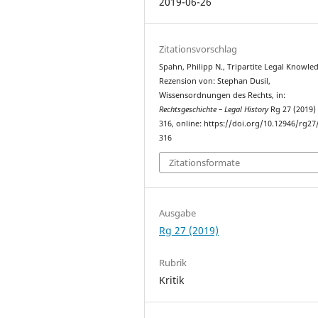
2019-06-26
Zitationsvorschlag
Spahn, Philipp N., Tripartite Legal Knowle
Rezension von: Stephan Dusil,
Wissensordnungen des Rechts, in:
Rechtsgeschichte – Legal History
Rg 27 (2019)
316, online: https://doi.org/10.12946/rg27
316
Zitationsformate
Ausgabe
Rg 27 (2019)
Rubrik
Kritik