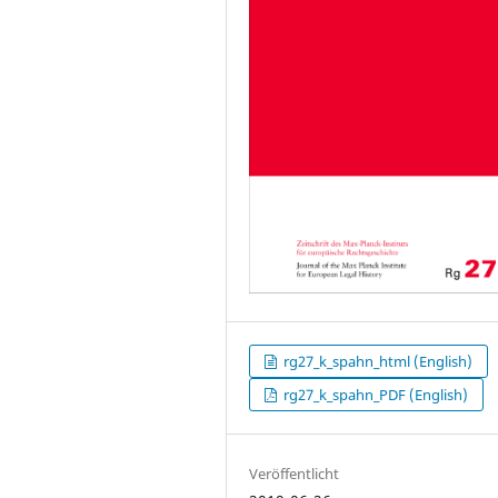
rg27_k_spahn_html (English)
rg27_k_spahn_PDF (English)
Veröffentlicht