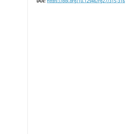
DOI:
https://doi.org/10.12946/rg27/315-316