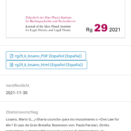
rg29_k_losano_PDF (Español (España))
rg29_k_losano_html (Español (España))
Veröffentlicht
2021-11-30
Zitationsvorschlag
Losano, Mario G., ¿»Sharia councils« para los musulmanes o »One Law for
All«? El caso de Gran Bretaña: Rezension von: Paola Parolari, Diritto
policentrico e interlegalità nei paesi europei di immigrazione, in: