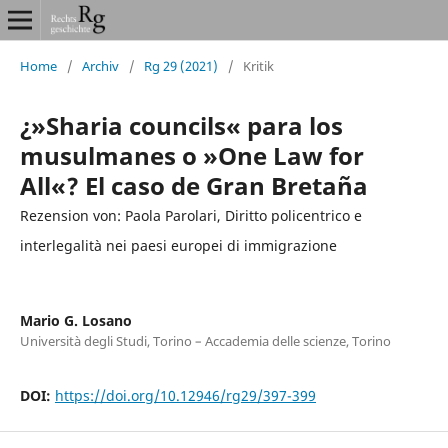
Home
/
Archiv
/
Rg 29 (2021)
/
Kritik
¿»Sharia councils« para los
musulmanes o »One Law for
All«? El caso de Gran Bretaña
Rezension von: Paola Parolari, Diritto policentrico e
interlegalità nei paesi europei di immigrazione
Mario G. Losano
Università degli Studi, Torino – Accademia delle scienze, Torino
DOI:
https://doi.org/10.12946/rg29/397-399