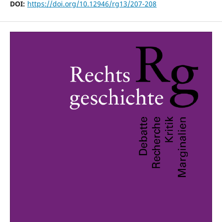
DOI:
https://doi.org/10.12946/rg13/207-208