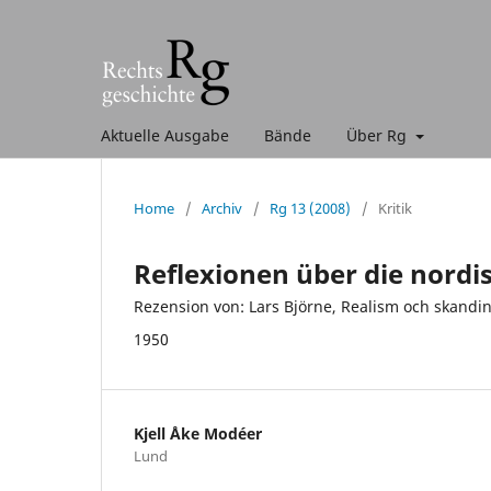
Aktuelle Ausgabe
Bände
Über Rg
Home
/
Archiv
/
Rg 13 (2008)
/
Kritik
Reflexionen über die nordi
Rezension von: Lars Björne, Realism och skandin
1950
Kjell Åke Modéer
Lund