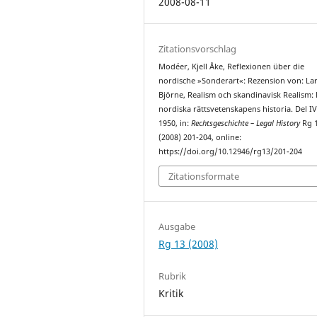
2008-08-11
Zitationsvorschlag
Modéer, Kjell Åke, Reflexionen über die
nordische »Sonderart«: Rezension von: La
Björne, Realism och skandinavisk Realism:
nordiska rättsvetenskapens historia. Del I
1950, in:
Rechtsgeschichte – Legal History
Rg 
(2008) 201-204, online:
https://doi.org/10.12946/rg13/201-204
Zitationsformate
Ausgabe
Rg 13 (2008)
Rubrik
Kritik