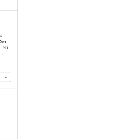
rs
 Den
V 1911–
13