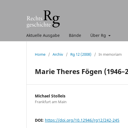
Aktuelle Ausgabe
Bände
Über Rg
Home
/
Archiv
/
Rg 12 (2008)
/
In memoriam
Marie Theres Fögen (1946–2
Michael Stolleis
Frankfurt am Main
DOI:
https://doi.org/10.12946/rg12/242-245