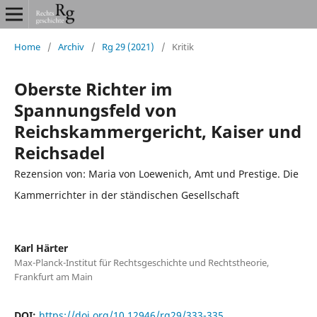
Home
/
Archiv
/
Rg 29 (2021)
/
Kritik
Oberste Richter im
Spannungsfeld von
Reichskammergericht, Kaiser und
Reichsadel
Rezension von: Maria von Loewenich, Amt und Prestige. Die
Kammerrichter in der ständischen Gesellschaft
Karl Härter
Max-Planck-Institut für Rechtsgeschichte und Rechtstheorie,
Frankfurt am Main
DOI:
https://doi.org/10.12946/rg29/333-335