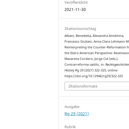
Veröffentlicht
2021-11-30
Zitationsvorschlag
Albani, Benedetta, Alexandra Anokhina,
Francesco Giuliani, Anna Clara Lehmann Ma
Reinterpreting the Counter-Reformation 
the Ibero-American Perspective: Rezension
Macarena Cordero, Jorge Cid (eds.),
Contrarreforma católic, in:
Rechtsgeschichte
History
Rg 29 (2021) 322-325, online:
https://doi.org/10.12946/rg29/322-325
Zitationsformate
Ausgabe
Rg 29 (2021)
Rubrik