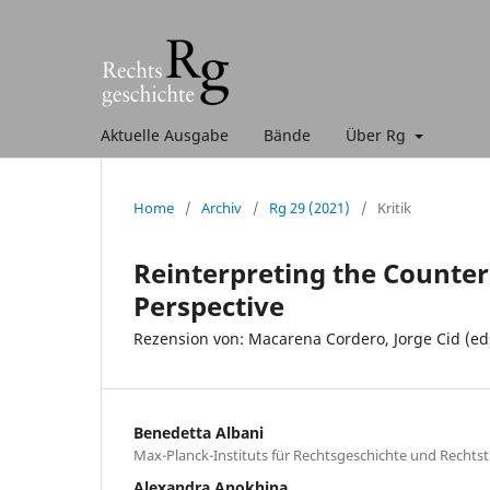
Aktuelle Ausgabe
Bände
Über Rg
Home
/
Archiv
/
Rg 29 (2021)
/
Kritik
Reinterpreting the Counte
Perspective
Rezension von: Macarena Cordero, Jorge Cid (eds
Benedetta Albani
Max-Planck-Instituts für Rechtsgeschichte und Rechts
Alexandra Anokhina