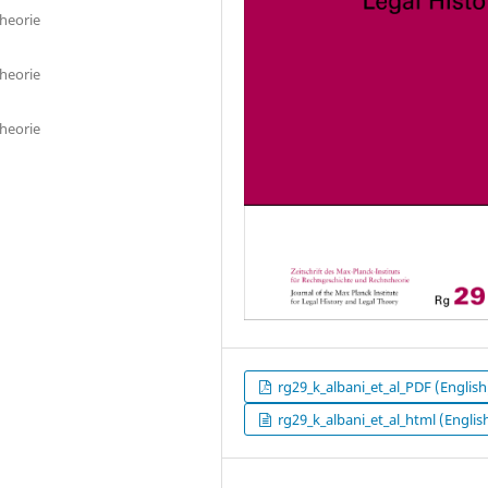
theorie
theorie
theorie
rg29_k_albani_et_al_PDF (English
rg29_k_albani_et_al_html (Englis