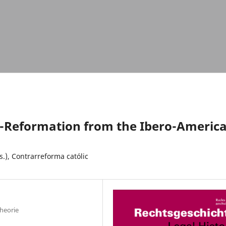
r-Reformation from the Ibero-Americ
.), Contrarreforma católic
theorie